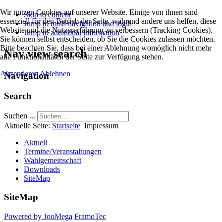
Wir nutzen Cookies auf unserer Website. Einige von ihnen sind
Skip to content
essenziell für den Betrieb der Seite, während andere uns helfen, diese
Jump to main navigation and login
Website und die Nutzererfahrung zu verbessern (Tracking Cookies).
Jump to additional information
Sie können selbst entscheiden, ob Sie die Cookies zulassen möchten.
Bitte beachten Sie, dass bei einer Ablehnung womöglich nicht mehr
Nav view search
alle Funktionalitäten der Seite zur Verfügung stehen.
Akzeptieren
Ablehnen
Navigation
Search
Suchen ...
Aktuelle Seite:
Startseite
Impressum
Aktuell
Termine/Veranstaltungen
Wahlgemeinschaft
Downloads
SiteMap
SiteMap
Powered by JooMega
FramoTec